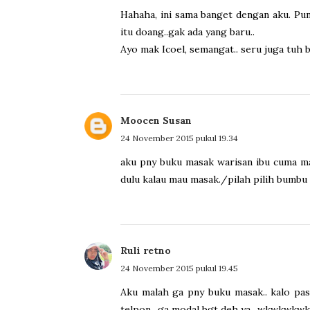
Hahaha, ini sama banget dengan aku. Pu
itu doang..gak ada yang baru..
Ayo mak Icoel, semangat.. seru juga tuh 
Moocen Susan
24 November 2015 pukul 19.34
aku pny buku masak warisan ibu cuma ma
dulu kalau mau masak./pilah pilih bumbu
Ruli retno
24 November 2015 pukul 19.45
Aku malah ga pny buku masak.. kalo pa
telpon.. ga modal bgt deh ya.. wkwkwkwk