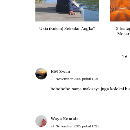
Usia (Bukan) Sekedar Angka?
3 Inst
Menari
16
HM Zwan
23 November 2015 pukul 17.30
hehehehe..sama mak,saya juga koleksi b
Waya Komala
24 November 2015 pukul 17.37