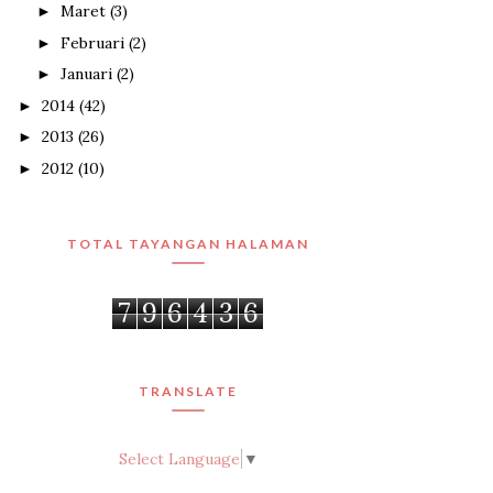
Maret
(3)
►
Februari
(2)
►
Januari
(2)
►
2014
(42)
►
2013
(26)
►
2012
(10)
►
TOTAL TAYANGAN HALAMAN
7
9
6
4
3
6
TRANSLATE
Select Language
▼