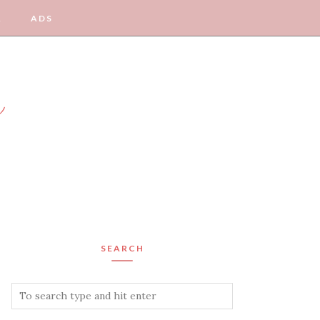
A
ADS
y
SEARCH