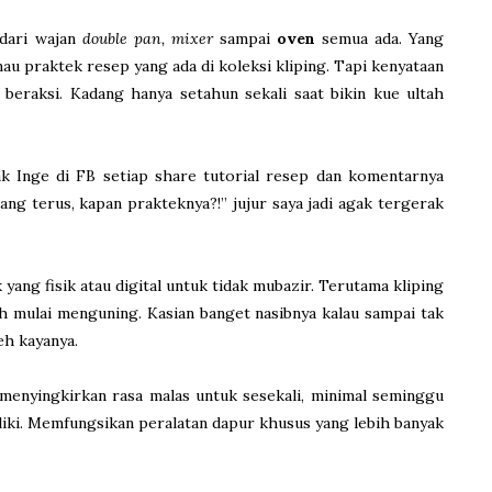
 dari wajan
double pan, mixer
sampai
oven
semua ada. Yang
u praktek resep yang ada di koleksi kliping. Tapi kenyataan
t beraksi. Kadang hanya setahun sekali saat bikin kue ultah
ak Inge di FB setiap share tutorial resep dan komentarnya
ang terus, kapan prakteknya?!” jujur saya jadi agak tergerak
ang fisik atau digital untuk tidak mubazir. Terutama kliping
ah mulai menguning. Kasian banget nasibnya kalau sampai tak
eh kayanya.
enyingkirkan rasa malas untuk sesekali, minimal seminggu
liki. Memfungsikan peralatan dapur khusus yang lebih banyak