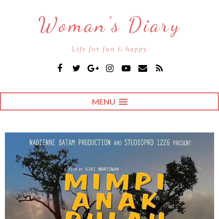
Woman's Diary
Life for fun & happy
MENU