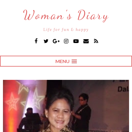
Woman's Diary
Life for fun & happy
MENU