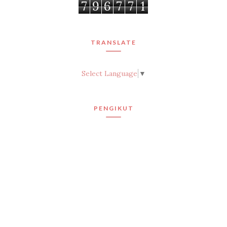
7
9
6
7
7
1
TRANSLATE
Select Language
▼
PENGIKUT