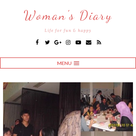
Woman's Diary
Life for fun & happy
MENU