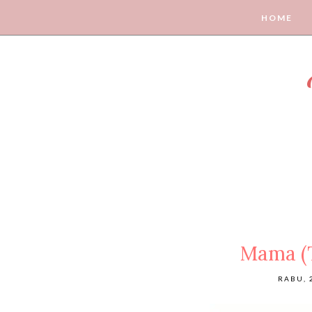
HOME
Mama (T
RABU, 