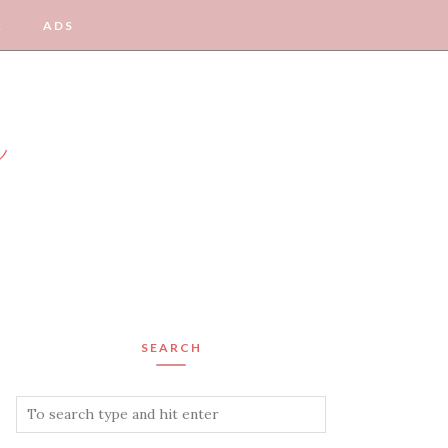
A
ADS
y
SEARCH