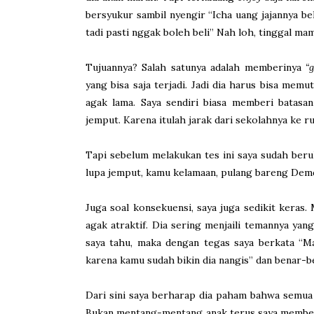
bersyukur sambil nyengir “Icha uang jajannya 
tadi pasti nggak boleh beli” Nah loh, tinggal mam
Tujuannya? Salah satunya adalah memberinya
“
yang bisa saja terjadi. Jadi dia harus bisa me
agak lama. Saya sendiri biasa memberi batasa
jemput. Karena itulah jarak dari sekolahnya ke r
Tapi sebelum melakukan tes ini saya sudah beru
lupa jemput, kamu kelamaan, pulang bareng Demde
Juga soal konsekuensi, saya juga sedikit keras.
agak atraktif. Dia sering menjaili temannya yan
saya tahu, maka dengan tegas saya berkata “M
karena kamu sudah bikin dia nangis” dan benar-b
Dari sini saya berharap dia paham bahwa semua
Bukan mentang-mentang anak terus saya membel