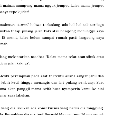
beli mainan mumpung mama nggak jemput, kalau mama jemput
anya tepok jidat!
gambaran situasi”
bahwa terkadang ada hal-hal tak terduga
mutuskan tetap pulang jalan kaki atau bengong menunggu saya
n 15 menit, kalau belum sampai rumah pasti langsung saya
umah.
lang melontarkan nasehat “Kalau mama telat atau sibuk atau
m jalan kaki ya”.
 Meski perempuan pada saat tertentu Alisha sangat jahil dan
g lebih kecil hingga menangis dan lari pulang sembunyi. Saat
ama akan panggil mama Arifa buat nyamperin kamu ke sini
enar saya lakukan.
 yang dia lakukan ada konsekuensi yang harus dia tanggung.
a. Pernahkan dia protes? Pernah! Menurutnya “Mama nggak