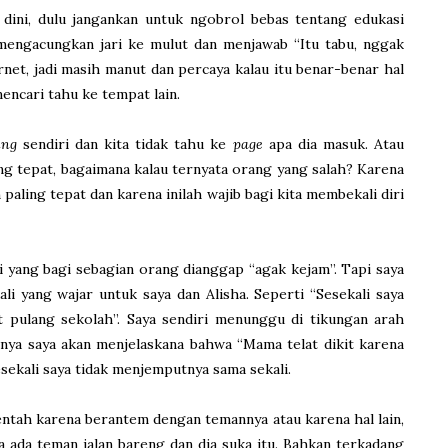
dini, dulu jangankan untuk ngobrol bebas tentang edukasi
 mengacungkan jari ke mulut dan menjawab “Itu tabu, nggak
rnet, jadi masih manut dan percaya kalau itu benar-benar hal
mencari tahu ke tempat lain.
ing
sendiri dan kita tidak tahu ke
page
apa dia masuk. Atau
ang tepat, bagaimana kalau ternyata orang yang salah? Karena
paling tepat dan karena inilah wajib bagi kita membekali diri
i yang bagi sebagian orang dianggap “agak kejam”. Tapi saya
li yang wajar untuk saya dan Alisha. Seperti “Sesekali saya
at pulang sekolah”. Saya sendiri menunggu di tikungan arah
hnya saya akan menjelaskana bahwa “Mama telat dikit karena
sekali saya tidak menjemputnya sama sekali.
entah karena berantem dengan temannya atau karena hal lain,
a ada teman jalan bareng dan dia suka itu. Bahkan terkadang