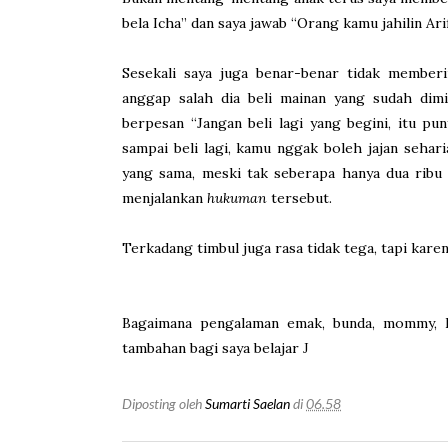
bela Icha” dan saya jawab “Orang kamu jahilin Ari
Sesekali saya juga benar-benar tidak memberi
anggap salah dia beli mainan yang sudah dimil
berpesan “Jangan beli lagi yang begini, itu pu
sampai beli lagi, kamu nggak boleh jajan sehar
yang sama, meski tak seberapa hanya dua ribu d
menjalankan
hukuman
tersebut.
Terkadang timbul juga rasa tidak tega, tapi kare
Bagaimana pengalaman emak, bunda, mommy, Ib
tambahan bagi saya belajar
J
Diposting oleh
Sumarti Saelan
di
06.58