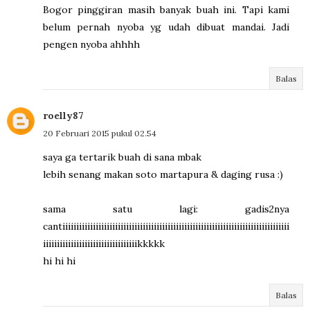
Bogor pinggiran masih banyak buah ini. Tapi kami
belum pernah nyoba yg udah dibuat mandai. Jadi
pengen nyoba ahhhh
Balas
roelly87
20 Februari 2015 pukul 02.54
saya ga tertarik buah di sana mbak
lebih senang makan soto martapura & daging rusa :)
sama satu lagi: gadis2nya
cantiiiiiiiiiiiiiiiiiiiiiiiiiiiiiiiiiiiiiiiiiiiiiiiiiiiiiiiiiiiiiiiiiiiiiiiiiiiiiiiiii
iiiiiiiiiiiiiiiiiiiiiiiiiiiiiiiiiikkkkk
hi hi hi
Balas