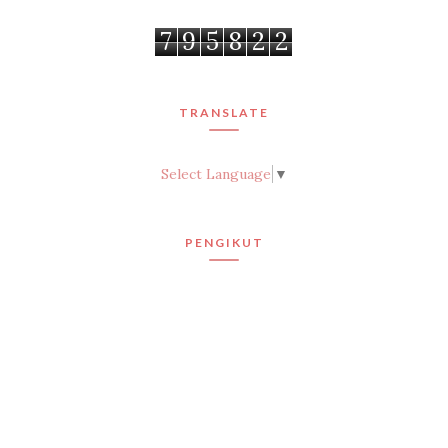
7
9
5
8
2
2
TRANSLATE
Select Language
▼
PENGIKUT